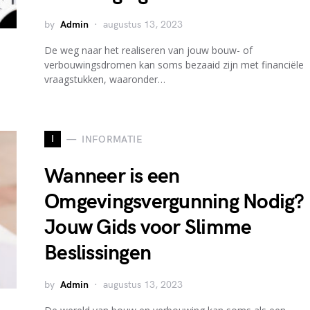
by
Admin
augustus 13, 2023
De weg naar het realiseren van jouw bouw- of
verbouwingsdromen kan soms bezaaid zijn met financiële
vraagstukken, waaronder…
I
INFORMATIE
Wanneer is een
Omgevingsvergunning Nodig?
Jouw Gids voor Slimme
Beslissingen
by
Admin
augustus 13, 2023