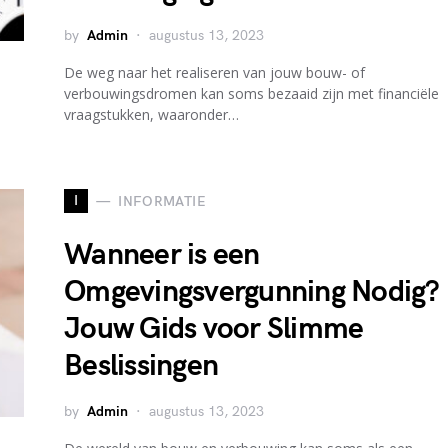
by
Admin
augustus 13, 2023
De weg naar het realiseren van jouw bouw- of
verbouwingsdromen kan soms bezaaid zijn met financiële
vraagstukken, waaronder…
I
INFORMATIE
Wanneer is een
Omgevingsvergunning Nodig?
Jouw Gids voor Slimme
Beslissingen
by
Admin
augustus 13, 2023